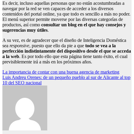
Es decir, incluso aquellas personas que no están acostumbradas a
navegar por la red se ven capaces de acceder a los diversos
contenidos del portal online, ya que todo es sencillo a más no poder.
El menú superior permite moverse por las diversas categorías de
productos, así como
consultar un blog en el que hay consejos y
sugerencias muy útiles
.
A su vez, es de agradecer que el diseño de Inteligencia Doméstica
sea
responsive
, puesto que ello da pie a que
todo se vea a la
perfección indistintamente del dispositivo desde el que se acceda
a la web
. Es por todo ello que esta página tiene tanto éxito, el cual
previsiblemente irá a más en los próximos años.
Navegación
La importancia de contar con una buena agencia de marketing
Luis Andreu Orenes: de un pequeño pueblo al sur de Alicante al top
de
10 del SEO nacional
entradas