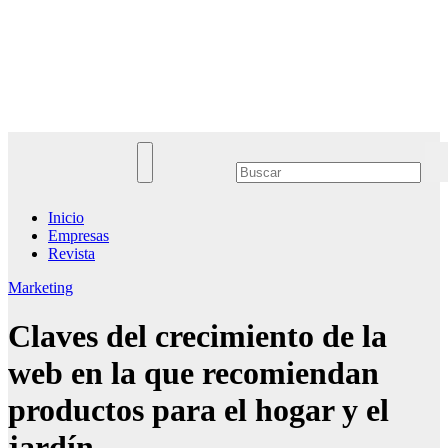
Saltar
al
Noticias Empresariales
contenido
El lugar donde encontrar las mejores noticias sobre las empresas
Inicio
Empresas
Revista
Marketing
Claves del crecimiento de la
web en la que recomiendan
productos para el hogar y el
jardín