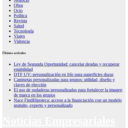
Negocio
Obra
Ocio
Política
Revista
Salud
Tecnología
Viajes
Videncia
Últimos artículos
Ley de Segunda Oportunidad: cancelar deudas y recuperar
estabilidad
DTF UV: personalización en frío para superficies duras
Camisetas personalizadas para grupos: utilidad, diseño y
claves de elección
El uso de sudaderas personalizadas para fortalecer la imagen
de marca en los grupos
Nace FindHipoteca: acceso a la financiación con un modelo
gratuito, experto y personalizado
Noticias Empresariales