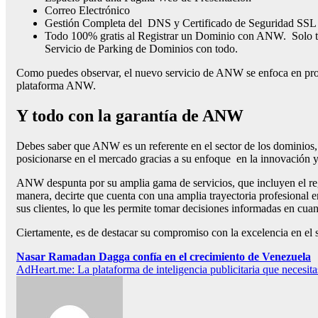
Correo Electrónico
Gestión Completa del DNS y Certificado de Seguridad SSL
Todo 100% gratis al Registrar un Dominio con ANW. Solo te
Servicio de Parking de Dominios con todo.
Como puedes observar, el nuevo servicio de ANW se enfoca en procu
plataforma ANW.
Y todo con la garantía de ANW
Debes saber que ANW es un referente en el sector de los dominios, 
posicionarse en el mercado gracias a su enfoque en la innovación y l
ANW despunta por su amplia gama de servicios, que incluyen el regi
manera, decirte que cuenta con una amplia trayectoria profesional 
sus clientes, lo que les permite tomar decisiones informadas en cuan
Ciertamente, es de destacar su compromiso con la excelencia en el s
Navegación
Nasar Ramadan Dagga confía en el crecimiento de Venezuela
AdHeart.me: La plataforma de inteligencia publicitaria que necesit
de
entradas