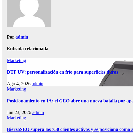
Por
admin
Entrada relacionada
Marketing
DTF UV: personalización en frío para superficies duras
Ago 4, 2026
admin
Marketing
Posicionamiento en IA: el GEO abre una nueva batalla por aparec
Jun 23, 2026
admin
Marketing
BierzoSEO supera los 750 clientes activos y se posiciona como