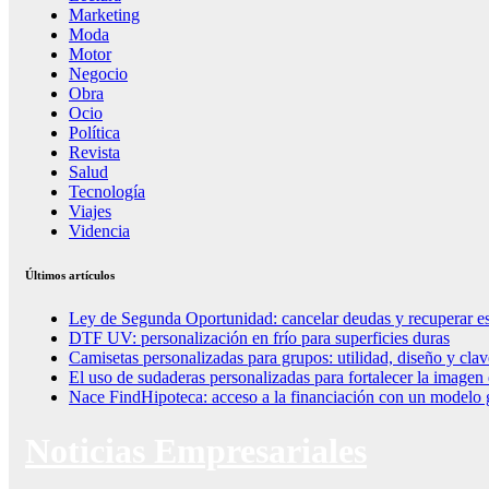
Marketing
Moda
Motor
Negocio
Obra
Ocio
Política
Revista
Salud
Tecnología
Viajes
Videncia
Últimos artículos
Ley de Segunda Oportunidad: cancelar deudas y recuperar es
DTF UV: personalización en frío para superficies duras
Camisetas personalizadas para grupos: utilidad, diseño y clav
El uso de sudaderas personalizadas para fortalecer la imagen
Nace FindHipoteca: acceso a la financiación con un modelo g
Noticias Empresariales