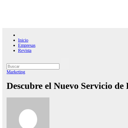
Saltar
al
contenido
El l
Inicio
Empresas
Revista
Marketing
Descubre el Nuevo Servicio d