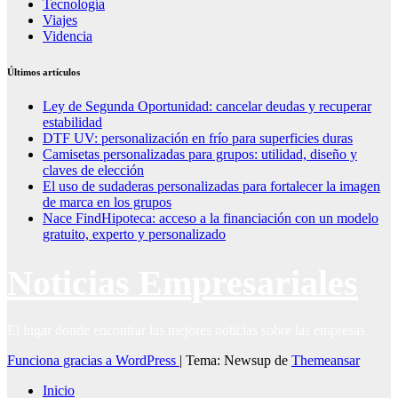
Tecnología
Viajes
Videncia
Últimos artículos
Ley de Segunda Oportunidad: cancelar deudas y recuperar
estabilidad
DTF UV: personalización en frío para superficies duras
Camisetas personalizadas para grupos: utilidad, diseño y
claves de elección
El uso de sudaderas personalizadas para fortalecer la imagen
de marca en los grupos
Nace FindHipoteca: acceso a la financiación con un modelo
gratuito, experto y personalizado
Noticias Empresariales
El lugar donde encontrar las mejores noticias sobre las empresas
Funciona gracias a WordPress
|
Tema: Newsup de
Themeansar
Inicio