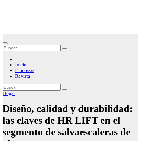
Saltar
Noticias Empresariales
al
contenido
El lugar donde encontrar las mejores noticias sobre las empresas
Inicio
Empresas
Revista
Hogar
Diseño, calidad y durabilidad:
las claves de HR LIFT en el
segmento de salvaescaleras de