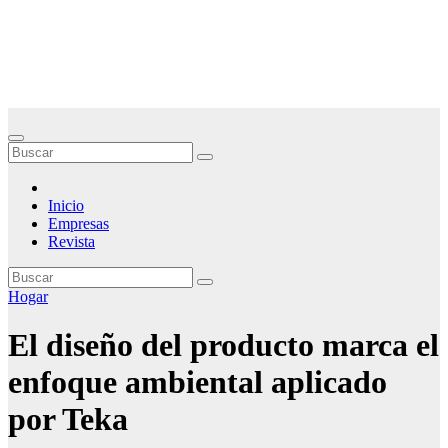
Saltar
Noticias Empresariales
al
contenido
El lugar donde encontrar las mejores noticias sobre las empresas
Inicio
Empresas
Revista
Hogar
El diseño del producto marca el
enfoque ambiental aplicado
por Teka