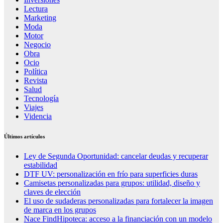
Lectura
Marketing
Moda
Motor
Negocio
Obra
Ocio
Política
Revista
Salud
Tecnología
Viajes
Videncia
Últimos artículos
Ley de Segunda Oportunidad: cancelar deudas y recuperar
estabilidad
DTF UV: personalización en frío para superficies duras
Camisetas personalizadas para grupos: utilidad, diseño y
claves de elección
El uso de sudaderas personalizadas para fortalecer la imagen
de marca en los grupos
Nace FindHipoteca: acceso a la financiación con un modelo