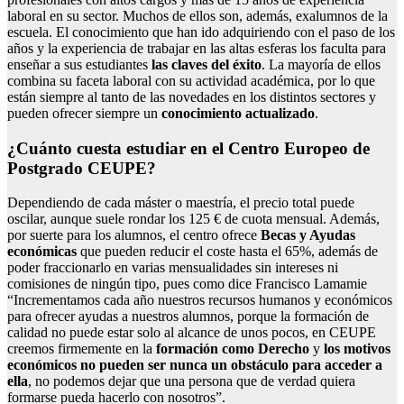
laboral en su sector. Muchos de ellos son, además, exalumnos de la
escuela. El conocimiento que han ido adquiriendo con el paso de los
años y la experiencia de trabajar en las altas esferas los faculta para
enseñar a sus estudiantes
las claves del éxito
. La mayoría de ellos
combina su faceta laboral con su actividad académica, por lo que
están siempre al tanto de las novedades en los distintos sectores y
pueden ofrecer siempre un
conocimiento actualizado
.
¿Cuánto cuesta estudiar en el Centro Europeo de
Postgrado CEUPE?
Dependiendo de cada máster o maestría, el precio total puede
oscilar, aunque suele rondar los 125 € de cuota mensual. Además,
por suerte para los alumnos, el centro ofrece
Becas y Ayudas
económicas
que pueden reducir el coste hasta el 65%, además de
poder fraccionarlo en varias mensualidades sin intereses ni
comisiones de ningún tipo, pues como dice Francisco Lamamie
“Incrementamos cada año nuestros recursos humanos y económicos
para ofrecer ayudas a nuestros alumnos, porque la formación de
calidad no puede estar solo al alcance de unos pocos, en CEUPE
creemos firmemente en la
formación como Derecho
y
los motivos
económicos no pueden ser nunca un obstáculo para acceder a
ella
, no podemos dejar que una persona que de verdad quiera
formarse pueda hacerlo con nosotros”.