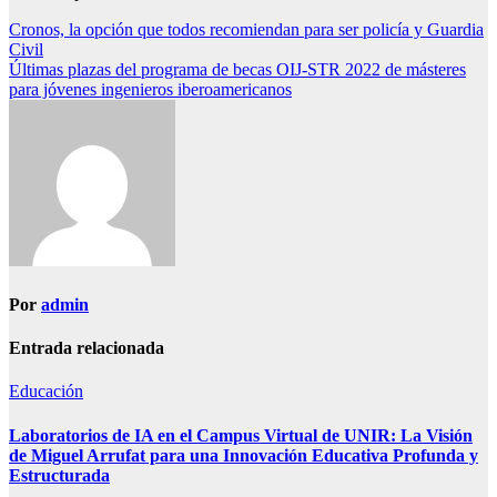
Navegación
Cronos, la opción que todos recomiendan para ser policía y Guardia
Civil
de
Últimas plazas del programa de becas OIJ-STR 2022 de másteres
entradas
para jóvenes ingenieros iberoamericanos
Por
admin
Entrada relacionada
Educación
Laboratorios de IA en el Campus Virtual de UNIR: La Visión
de Miguel Arrufat para una Innovación Educativa Profunda y
Estructurada