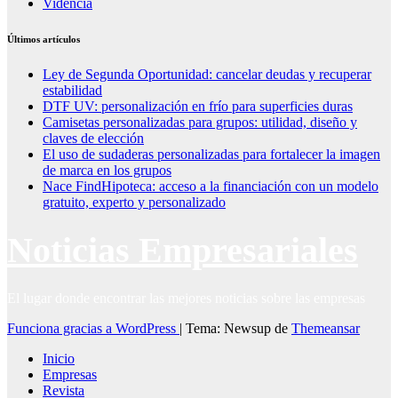
Videncia
Últimos artículos
Ley de Segunda Oportunidad: cancelar deudas y recuperar
estabilidad
DTF UV: personalización en frío para superficies duras
Camisetas personalizadas para grupos: utilidad, diseño y
claves de elección
El uso de sudaderas personalizadas para fortalecer la imagen
de marca en los grupos
Nace FindHipoteca: acceso a la financiación con un modelo
gratuito, experto y personalizado
Noticias Empresariales
El lugar donde encontrar las mejores noticias sobre las empresas
Funciona gracias a WordPress
|
Tema: Newsup de
Themeansar
Inicio
Empresas
Revista