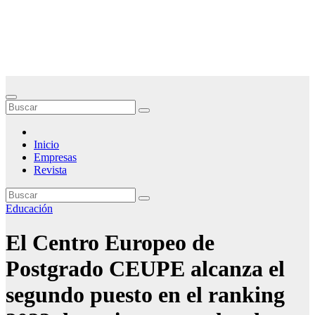
Saltar
Noticias Empresariales
al
contenido
El lugar donde encontrar las mejores noticias sobre las empresas
Inicio
Empresas
Revista
Educación
El Centro Europeo de
Postgrado CEUPE alcanza el
segundo puesto en el ranking