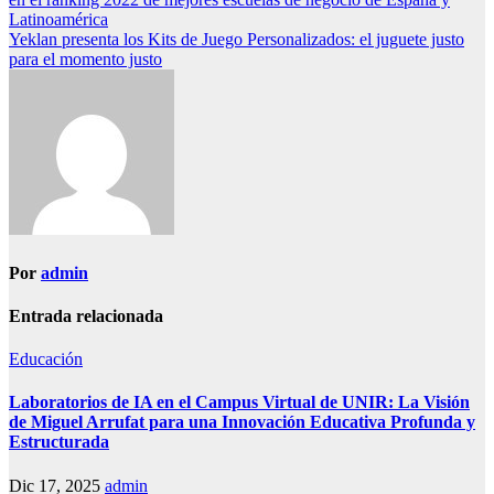
de
Latinoamérica
entradas
Yeklan presenta los Kits de Juego Personalizados: el juguete justo
para el momento justo
Por
admin
Entrada relacionada
Educación
Laboratorios de IA en el Campus Virtual de UNIR: La Visión
de Miguel Arrufat para una Innovación Educativa Profunda y
Estructurada
Dic 17, 2025
admin