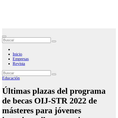
Saltar
Noticias Empresariales
al
contenido
El lugar donde encontrar las mejores noticias sobre las empresas
Inicio
Empresas
Revista
Educación
Últimas plazas del programa
de becas OIJ-STR 2022 de
másteres para jóvenes