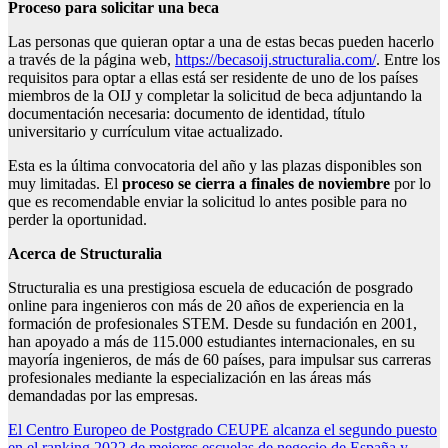
Proceso para solicitar una beca
Las personas que quieran optar a una de estas becas pueden hacerlo
a través de la página web,
https://becasoij.structuralia.com/
. Entre los
requisitos para optar a ellas está ser residente de uno de los países
miembros de la OIJ y completar la solicitud de beca adjuntando la
documentación necesaria: documento de identidad, título
universitario y currículum vitae actualizado.
Esta es la última convocatoria del año y las plazas disponibles son
muy limitadas. El
proceso se cierra a finales de noviembre
por lo
que es recomendable enviar la solicitud lo antes posible para no
perder la oportunidad.
Acerca de Structuralia
Structuralia es una prestigiosa escuela de educación de posgrado
online para ingenieros con más de 20 años de experiencia en la
formación de profesionales STEM. Desde su fundación en 2001,
han apoyado a más de 115.000 estudiantes internacionales, en su
mayoría ingenieros, de más de 60 países, para impulsar sus carreras
profesionales mediante la especialización en las áreas más
demandadas por las empresas.
Navegación
El Centro Europeo de Postgrado CEUPE alcanza el segundo puesto
en el ranking 2022 de mejores escuelas de negocio de España y