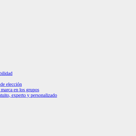
bilidad
 de elección
e marca en los grupos
tuito, experto y personalizado