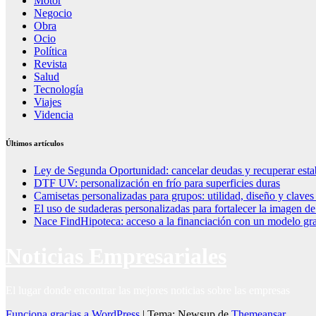
Motor
Negocio
Obra
Ocio
Política
Revista
Salud
Tecnología
Viajes
Videncia
Últimos artículos
Ley de Segunda Oportunidad: cancelar deudas y recuperar esta
DTF UV: personalización en frío para superficies duras
Camisetas personalizadas para grupos: utilidad, diseño y claves
El uso de sudaderas personalizadas para fortalecer la imagen d
Nace FindHipoteca: acceso a la financiación con un modelo gra
Noticias Empresariales
El lugar donde encontrar las mejores noticias sobre las empresas
Funciona gracias a WordPress
|
Tema: Newsup de
Themeansar