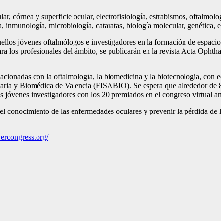
r, córnea y superficie ocular, electrofisiología, estrabismos, oftalmologí
a, inmunología, microbiología, cataratas, biología molecular, genética, 
uellos jóvenes oftalmólogos e investigadores en la formación de espacio
ra los profesionales del ámbito, se publicarán en la revista Acta Ophth
acionadas con la oftalmología, la biomedicina y la biotecnología, con ed
taria y Biomédica de Valencia (FISABIO). Se espera que alrededor de 800
 jóvenes investigadores con los 20 premiados en el congreso virtual ant
el conocimiento de las enfermedades oculares y prevenir la pérdida de l
evercongress.org/