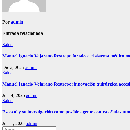
Por
admin
Entrada relacionada
Salud
Manuel Ignacio Vejarano Restrepo fortalece el sistema médico m
Dic 2, 2025
admin
Salud
Manuel Ignacio Vejarano Restrepo: innovación quirúrgica accesi
Jul 14, 2025
admin
Salud
Escozul y su investigación como posible agente contra células tu
Jul 11, 2025
admin