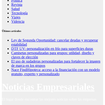
Política
Revista
Salud
Tecnología
Viajes
Videncia
Últimos artículos
Ley de Segunda Oportunidad: cancelar deudas y recuperar
estabilidad
DTF UV: personalización en frío para superficies duras
Camisetas personalizadas para grupos: utilidad, diseño y
claves de elección
El uso de sudaderas personalizadas para fortalecer la imagen
de marca en los grupos
Nace FindHipoteca: acceso a la financiación con un modelo
gratuito, experto y personalizado
Noticias Empresariales
El lugar donde encontrar las mejores noticias sobre las empresas