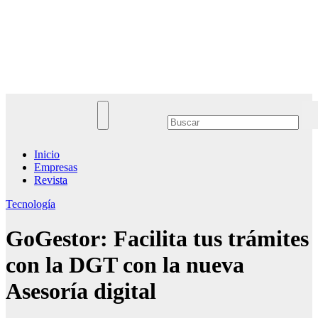
Saltar
al
Noticias Empresariales
contenido
El lugar donde encontrar las mejores noticias sobre las empresas
Inicio
Empresas
Revista
Tecnología
GoGestor: Facilita tus trámites
con la DGT con la nueva
Asesoría digital