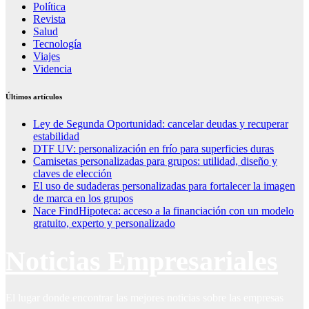
Política
Revista
Salud
Tecnología
Viajes
Videncia
Últimos artículos
Ley de Segunda Oportunidad: cancelar deudas y recuperar
estabilidad
DTF UV: personalización en frío para superficies duras
Camisetas personalizadas para grupos: utilidad, diseño y
claves de elección
El uso de sudaderas personalizadas para fortalecer la imagen
de marca en los grupos
Nace FindHipoteca: acceso a la financiación con un modelo
gratuito, experto y personalizado
Noticias Empresariales
El lugar donde encontrar las mejores noticias sobre las empresas