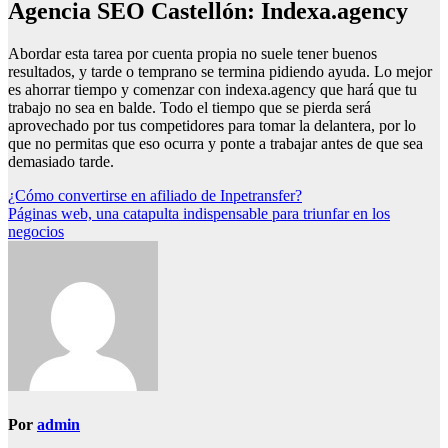
Agencia SEO Castellón: Indexa.agency
Abordar esta tarea por cuenta propia no suele tener buenos
resultados, y tarde o temprano se termina pidiendo ayuda. Lo mejor
es ahorrar tiempo y comenzar con indexa.agency que hará que tu
trabajo no sea en balde. Todo el tiempo que se pierda será
aprovechado por tus competidores para tomar la delantera, por lo
que no permitas que eso ocurra y ponte a trabajar antes de que sea
demasiado tarde.
Navegación
¿Cómo convertirse en afiliado de Inpetransfer?
Páginas web, una catapulta indispensable para triunfar en los
de
negocios
entradas
Por
admin