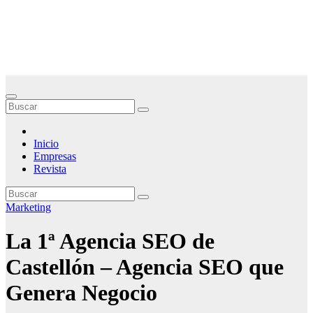
Saltar
Noticias Empresariales
al
contenido
El lugar donde encontrar las mejores noticias sobre las empresas
Inicio
Empresas
Revista
Marketing
La 1ª Agencia SEO de
Castellón – Agencia SEO que
Genera Negocio