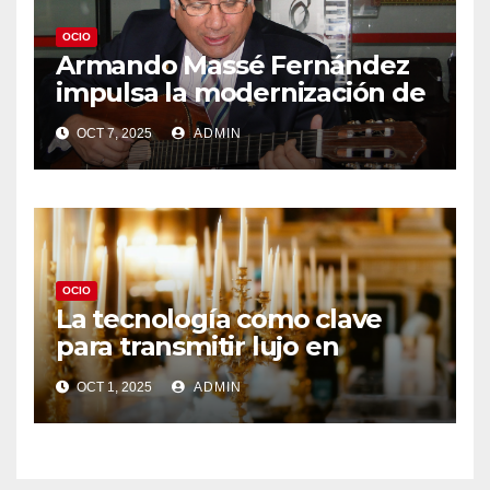
OCIO
Armando Massé Fernández
impulsa la modernización de
Apdayc en beneficio de los
OCT 7, 2025
ADMIN
compositores
OCIO
La tecnología como clave
para transmitir lujo en
eventos exclusivos del sur de
OCT 1, 2025
ADMIN
España