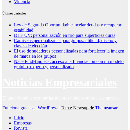
Videncia
Últimos artículos
Ley de Segunda Oportunidad: cancelar deudas y recuperar
estabilidad
DTF UV: personalización en frío para superficies duras
Camisetas personalizadas para grupos: utilidad, diseño y
claves de elección
El uso de sudaderas personalizadas para fortalecer la imagen
de marca en los grupos
Nace FindHipoteca: acceso a la financiación con un modelo
gratuito, experto y personalizado
Noticias Empresariales
El lugar donde encontrar las mejores noticias sobre las empresas
Funciona gracias a WordPress
|
Tema: Newsup de
Themeansar
Inicio
Empresas
Revista