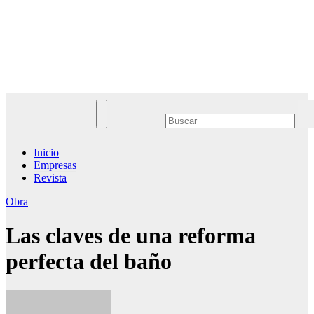
Saltar
al
Noticias Empresariales
contenido
El lugar donde encontrar las mejores noticias sobre las empresas
Inicio
Empresas
Revista
Obra
Las claves de una reforma
perfecta del baño