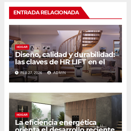
ENTRADA RELACIONADA
HOGAR
Diseño, calidad y durabilidad:
las claves de HR LIFT en el
segmento de salvaescaleras
FEB 27, 2026
ADMIN
de alta gama
HOGAR
La eficiencia energética
orienta el desarrollo reciente