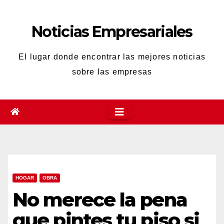
Saltar
al
Noticias Empresariales
contenido
El lugar donde encontrar las mejores noticias
sobre las empresas
HOGAR
OBRA
No merece la pena
que pintes tu piso si