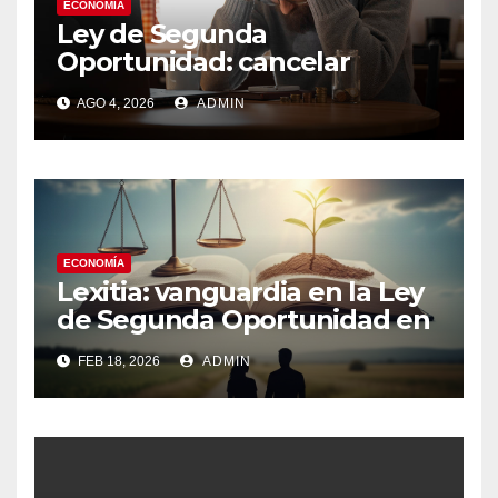
ECONOMÍA
Ley de Segunda
Oportunidad: cancelar
deudas y recuperar
AGO 4, 2026
ADMIN
estabilidad
ECONOMÍA
Lexitia: vanguardia en la Ley
de Segunda Oportunidad en
España
FEB 18, 2026
ADMIN