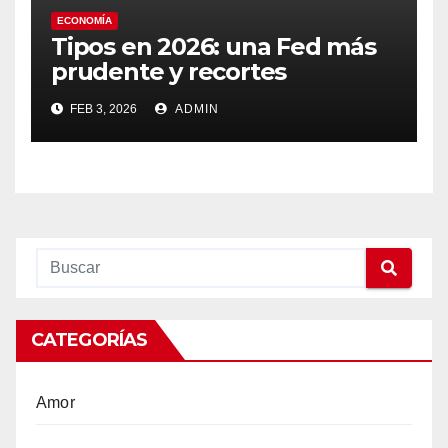
ECONOMÍA
Tipos en 2026: una Fed más
prudente y recortes
graduales, en el escenario de
FEB 3, 2026
ADMIN
Adolfo del Cueto Aramburu
CATEGORÍAS
Amor