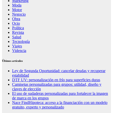
Marketing
Moda
Motor
Negocio
Obra
Ocio
Política
Revista
Salud
Tecnología
Viajes
Videncia
Últimos artículos
Ley de Segunda Oportunidad: cancelar deudas y recuperar
estabilidad
DTF UV: personalización en frío para superficies duras
Camisetas personalizadas para grupos: utilidad, diseño y
claves de elección
El uso de sudaderas personalizadas para fortalecer la imagen
de marca en los grupos
Nace FindHipoteca: acceso a la financiación con un modelo
gratuito, experto y personalizado