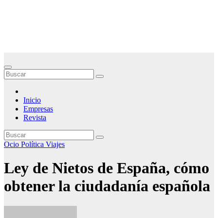
Saltar
Noticias Empresariales
al
contenido
El lugar donde encontrar las mejores noticias sobre las empresas
Inicio
Empresas
Revista
Ocio
Política
Viajes
Ley de Nietos de España, cómo
obtener la ciudadanía española