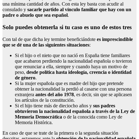
una mínima cantidad de años. Con esta ley basta con acudir al
consulado y
sacarle partido al vínculo familiar que hay con un
padre o abuelo que sea español
.
Solo puedes obtenerla si tu caso es uno de estos tres
Con tal de que dicha ley termine beneficiándote
es imprescindible
que se dé una de las siguientes situaciones
:
Si el hijo o el nieto que no nació en España tiene familiares
que acabaron perdiendo la nacionalidad española o tuvieron
que renunciar a ella, siempre y cuando haya un motivo de
peso,
desde política hasta ideología, creencia o identidad
de género
.
Si la mujer española que es madre del hijo que pretende
obtener la nacionalidad la perdió al casarse con una persona
extranjera
antes del año 1978
, es decir, sin que se aplicasen
los artículos de la constitución.
Si el hijo tiene más de dieciocho años y
sus padres
obtuvieron la nacionalidad española a través de la Ley de
Memoria Democrática
o de la conocida como Ley de
Memoria Histórica.
En caso de que se trate de la primera o la segunda situación
descritas, estaremos ante la
obtención de la nacionalidad española