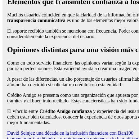
Elementos que transmiten confianza a los 
Muchos usuarios coinciden en que la claridad de la información ofr
transparencia comunicativa
es uno de los elementos mejor valora
El soporte recibido también se menciona con frecuencia. Poder cons
considerablemente la experiencia del usuario.
Opiniones distintas para una visión más 
Como en todo servicio financiero, las opiniones varían según la ex
podrían perfeccionarse. Esta variedad ayuda a crear una imagen equi
A pesar de las diferencias, un alto porcentaje de usuarios afirma h
aún no han decidido si solicitar un crédito con esta entidad.
Crédito Amigo se presenta como una organización que apuesta por ofre
trámites y el buen trato recibido. Estas características han sido fun
El vínculo entre
Crédito Amigo confianza
y experiencia del usuari
deben estar bien calculados, conocer la experiencia de otros aporta
mejor fundamentadas.
Navegación
David Seinjet: una década en la inclusión financiera con Ban100
Comentarios Creditando: las opiniones de quienes ya lo han utiliza