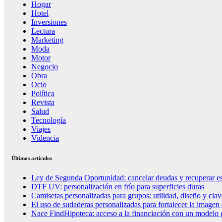
Hogar
Hotel
Inversiones
Lectura
Marketing
Moda
Motor
Negocio
Obra
Ocio
Política
Revista
Salud
Tecnología
Viajes
Videncia
Últimos artículos
Ley de Segunda Oportunidad: cancelar deudas y recuperar es
DTF UV: personalización en frío para superficies duras
Camisetas personalizadas para grupos: utilidad, diseño y clav
El uso de sudaderas personalizadas para fortalecer la imagen
Nace FindHipoteca: acceso a la financiación con un modelo g