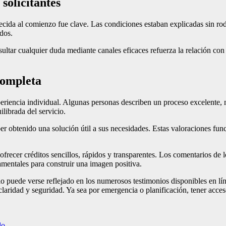
solicitantes
ecida al comienzo fue clave. Las condiciones estaban explicadas sin rod
dos.
ultar cualquier duda mediante canales eficaces refuerza la relación con
completa
periencia individual. Algunas personas describen un proceso excelente, 
librada del servicio.
aber obtenido una solución útil a sus necesidades. Estas valoraciones f
cer créditos sencillos, rápidos y transparentes. Los comentarios de los 
damentales para construir una imagen positiva.
o puede verse reflejado en los numerosos testimonios disponibles en lín
 claridad y seguridad. Ya sea por emergencia o planificación, tener acce
do