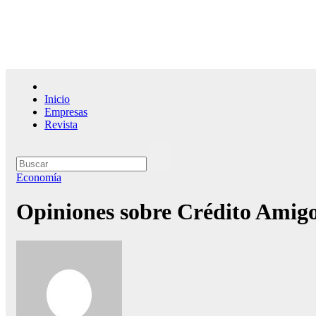
Saltar
al
contenido
El l
Inicio
Empresas
Revista
Economía
Opiniones sobre Crédito Amigo: 