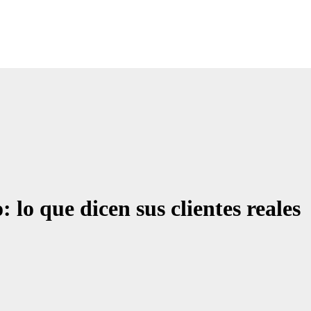
Noticias Empresariales
ugar donde encontrar las mejores noticias sobre las empresas
lo que dicen sus clientes reales