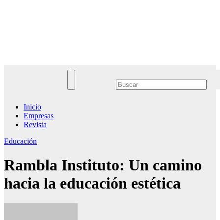
Saltar
al
Noticias Empresariales
contenido
El lugar donde encontrar las mejores noticias sobre las empresas
Inicio
Empresas
Revista
Educación
Rambla Instituto: Un camino
hacia la educación estética