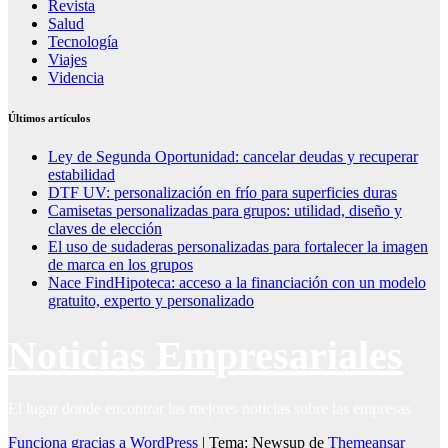
Revista
Salud
Tecnología
Viajes
Videncia
Últimos artículos
Ley de Segunda Oportunidad: cancelar deudas y recuperar
estabilidad
DTF UV: personalización en frío para superficies duras
Camisetas personalizadas para grupos: utilidad, diseño y
claves de elección
El uso de sudaderas personalizadas para fortalecer la imagen
de marca en los grupos
Nace FindHipoteca: acceso a la financiación con un modelo
gratuito, experto y personalizado
Noticias Empresariales
El lugar donde encontrar las mejores noticias sobre las empresas
Funciona gracias a WordPress
|
Tema: Newsup de
Themeansar