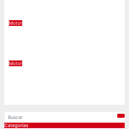
urbanos
Jun 30, 2025
admin
Motor
Avance del CES: Banma redefine
el nuevo habitáculo desafiando la
norma
Ene 14, 2025
admin
Motor
Juyal Carrocerías: Calidad y
Perfección en cada reparación de
chapa y pintura en Burgos
Jun 15, 2023
admin
Categorías