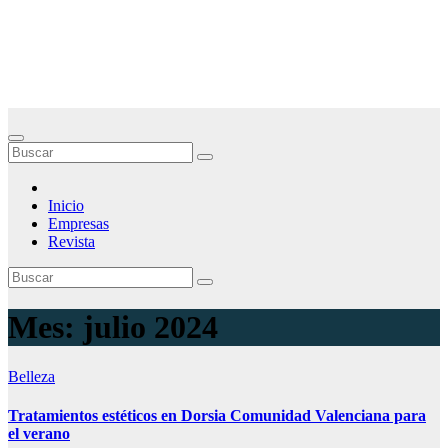
Saltar
Noticias Empresariales
al
contenido
El lugar donde encontrar las mejores noticias sobre las empresas
Inicio
Empresas
Revista
Mes:
julio 2024
Belleza
Tratamientos estéticos en Dorsia Comunidad Valenciana para
el verano