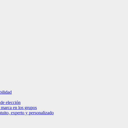
bilidad
 de elección
e marca en los grupos
tuito, experto y personalizado