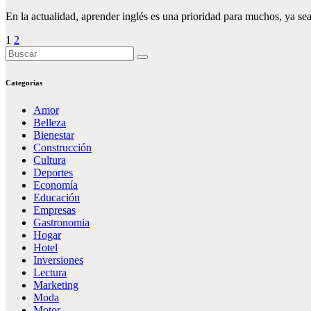
En la actualidad, aprender inglés es una prioridad para muchos, ya s
Paginación
1
2
de
entradas
Categorías
Amor
Belleza
Bienestar
Construcción
Cultura
Deportes
Economía
Educación
Empresas
Gastronomia
Hogar
Hotel
Inversiones
Lectura
Marketing
Moda
Motor