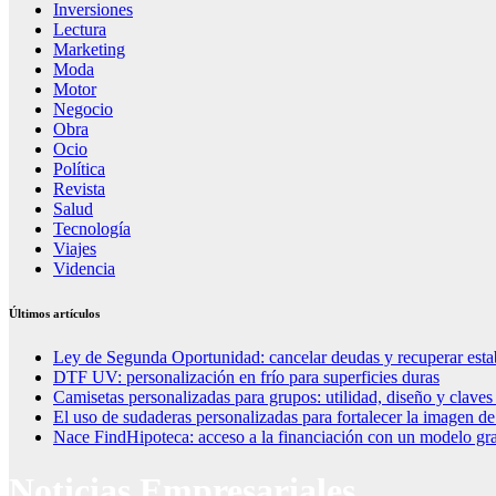
Inversiones
Lectura
Marketing
Moda
Motor
Negocio
Obra
Ocio
Política
Revista
Salud
Tecnología
Viajes
Videncia
Últimos artículos
Ley de Segunda Oportunidad: cancelar deudas y recuperar esta
DTF UV: personalización en frío para superficies duras
Camisetas personalizadas para grupos: utilidad, diseño y claves
El uso de sudaderas personalizadas para fortalecer la imagen d
Nace FindHipoteca: acceso a la financiación con un modelo gra
Noticias Empresariales