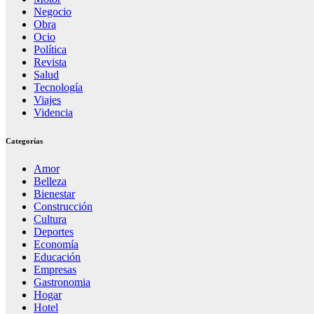
Negocio
Obra
Ocio
Política
Revista
Salud
Tecnología
Viajes
Videncia
Categorías
Amor
Belleza
Bienestar
Construcción
Cultura
Deportes
Economía
Educación
Empresas
Gastronomia
Hogar
Hotel