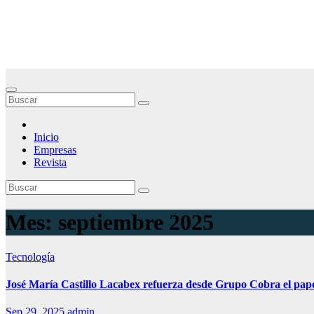
Saltar
Noticias Empresariales
al
contenido
El lugar donde encontrar las mejores noticias sobre las empresas
Inicio
Empresas
Revista
Mes:
septiembre 2025
Tecnología
José María Castillo Lacabex refuerza desde Grupo Cobra el pape
Sep 29, 2025
admin