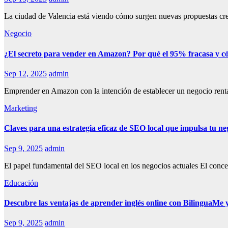
La ciudad de Valencia está viendo cómo surgen nuevas propuestas cre
Negocio
¿El secreto para vender en Amazon? Por qué el 95% fracasa y có
Sep 12, 2025
admin
Emprender en Amazon con la intención de establecer un negocio rentab
Marketing
Claves para una estrategia eficaz de SEO local que impulsa tu ne
Sep 9, 2025
admin
El papel fundamental del SEO local en los negocios actuales El con
Educación
Descubre las ventajas de aprender inglés online con BilinguaMe 
Sep 9, 2025
admin