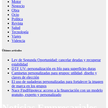
Motor
Negocio
Obra
Ocio
Política
Revista
Salud
Tecnología
Viajes
Videncia
Últimos artículos
Ley de Segunda Oportunidad: cancelar deudas y recuperar
estabilidad
DTF UV: personalización en frío para superficies duras
Camisetas personalizadas para grupos: utilidad, diseño y
claves de elección
El uso de sudaderas personalizadas para fortalecer la imagen
de marca en los grupos
Nace FindHipoteca: acceso a la financiación con un modelo
gratuito, experto y personalizado
Noticias Empresariales