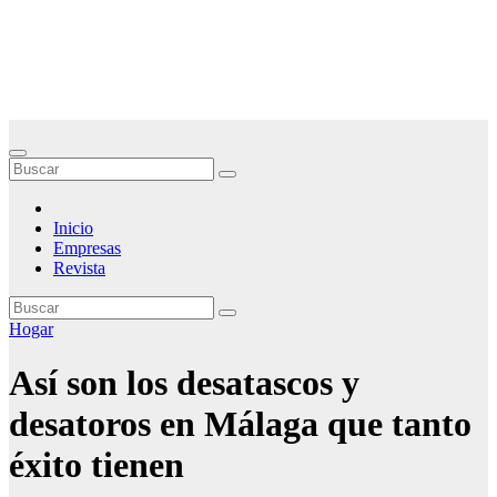
Saltar
Noticias Empresariales
al
contenido
El lugar donde encontrar las mejores noticias sobre las empresas
Inicio
Empresas
Revista
Hogar
Así son los desatascos y
desatoros en Málaga que tanto
éxito tienen