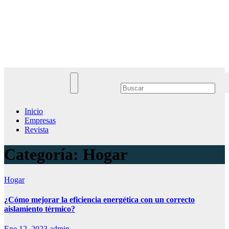
Saltar
al
Noticias Empresariales
contenido
El lugar donde encontrar las mejores noticias sobre las empresas
Inicio
Empresas
Revista
Categoría:
Hogar
Hogar
¿Cómo mejorar la eficiencia energética con un correcto
aislamiento térmico?
Ene 12, 2023
admin