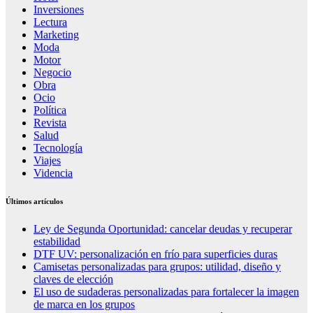
Inversiones
Lectura
Marketing
Moda
Motor
Negocio
Obra
Ocio
Política
Revista
Salud
Tecnología
Viajes
Videncia
Últimos artículos
Ley de Segunda Oportunidad: cancelar deudas y recuperar
estabilidad
DTF UV: personalización en frío para superficies duras
Camisetas personalizadas para grupos: utilidad, diseño y
claves de elección
El uso de sudaderas personalizadas para fortalecer la imagen
de marca en los grupos