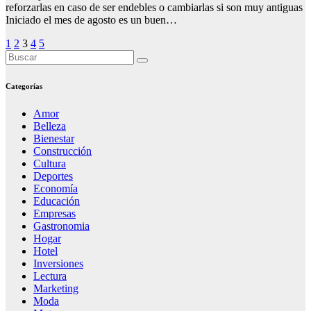
reforzarlas en caso de ser endebles o cambiarlas si son muy antiguas
Iniciado el mes de agosto es un buen…
Paginación
1
2
3
4
5
de
entradas
Categorías
Amor
Belleza
Bienestar
Construcción
Cultura
Deportes
Economía
Educación
Empresas
Gastronomia
Hogar
Hotel
Inversiones
Lectura
Marketing
Moda