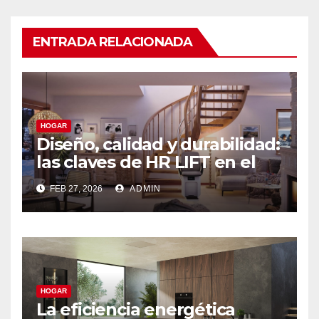
ENTRADA RELACIONADA
HOGAR
Diseño, calidad y durabilidad:
las claves de HR LIFT en el
segmento de salvaescaleras
FEB 27, 2026
ADMIN
de alta gama
HOGAR
La eficiencia energética