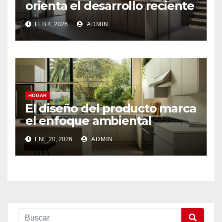
orienta el desarrollo reciente
de Teka
FEB 4, 2026
ADMIN
HOGAR
El diseño del producto marca
el enfoque ambiental
aplicado por Teka
ENE 20, 2026
ADMIN