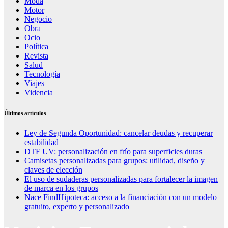
Moda
Motor
Negocio
Obra
Ocio
Política
Revista
Salud
Tecnología
Viajes
Videncia
Últimos artículos
Ley de Segunda Oportunidad: cancelar deudas y recuperar
estabilidad
DTF UV: personalización en frío para superficies duras
Camisetas personalizadas para grupos: utilidad, diseño y
claves de elección
El uso de sudaderas personalizadas para fortalecer la imagen
de marca en los grupos
Nace FindHipoteca: acceso a la financiación con un modelo
gratuito, experto y personalizado