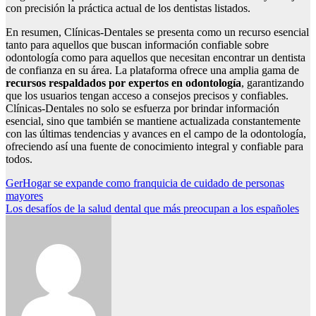
con precisión la práctica actual de los dentistas listados.
En resumen, Clínicas-Dentales se presenta como un recurso esencial
tanto para aquellos que buscan información confiable sobre
odontología como para aquellos que necesitan encontrar un dentista
de confianza en su área. La plataforma ofrece una amplia gama de
recursos respaldados por expertos en odontología
, garantizando
que los usuarios tengan acceso a consejos precisos y confiables.
Clínicas-Dentales no solo se esfuerza por brindar información
esencial, sino que también se mantiene actualizada constantemente
con las últimas tendencias y avances en el campo de la odontología,
ofreciendo así una fuente de conocimiento integral y confiable para
todos.
Navegación
GerHogar se expande como franquicia de cuidado de personas
mayores
de
Los desafíos de la salud dental que más preocupan a los españoles
entradas