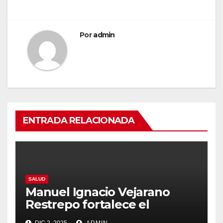
Por
admin
ENTRADA RELACIONADA
SALUD
Manuel Ignacio Vejarano
Restrepo fortalece el
sistema médico mexicano
DIC 2, 2025
ADMIN