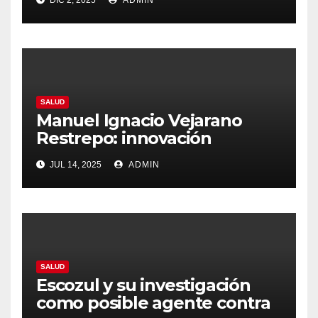
mediante formación visual
especializada
SALUD
Manuel Ignacio Vejarano
Restrepo: innovación
quirúrgica accesible para
JUL 14, 2025
ADMIN
tratar el queratocono
SALUD
Escozul y su investigación
como posible agente contra