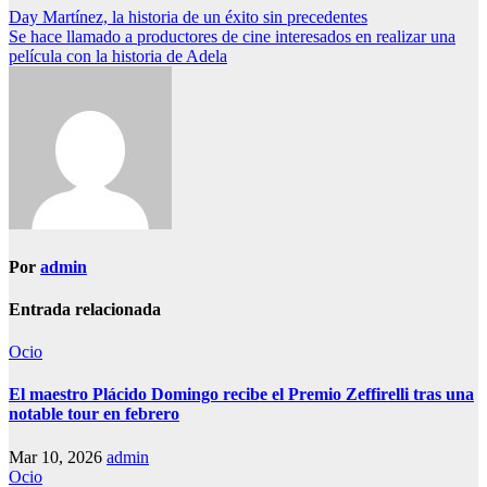
Navegación
Day Martínez, la historia de un éxito sin precedentes
Se hace llamado a productores de cine interesados en realizar una
de
película con la historia de Adela
entradas
Por
admin
Entrada relacionada
Ocio
El maestro Plácido Domingo recibe el Premio Zeffirelli tras una
notable tour en febrero
Mar 10, 2026
admin
Ocio