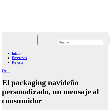
Saltar
al
Noticias Empresariales
contenido
El lugar donde encontrar las mejores noticias sobre las empresas
Inicio
Empresas
Revista
Ocio
El packaging navideño
personalizado, un mensaje al
consumidor