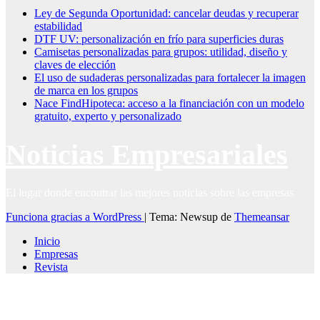
Ley de Segunda Oportunidad: cancelar deudas y recuperar
estabilidad
DTF UV: personalización en frío para superficies duras
Camisetas personalizadas para grupos: utilidad, diseño y
claves de elección
El uso de sudaderas personalizadas para fortalecer la imagen
de marca en los grupos
Nace FindHipoteca: acceso a la financiación con un modelo
gratuito, experto y personalizado
Noticias Empresariales
El lugar donde encontrar las mejores noticias sobre las empresas
Funciona gracias a WordPress
|
Tema: Newsup de
Themeansar
Inicio
Empresas
Revista