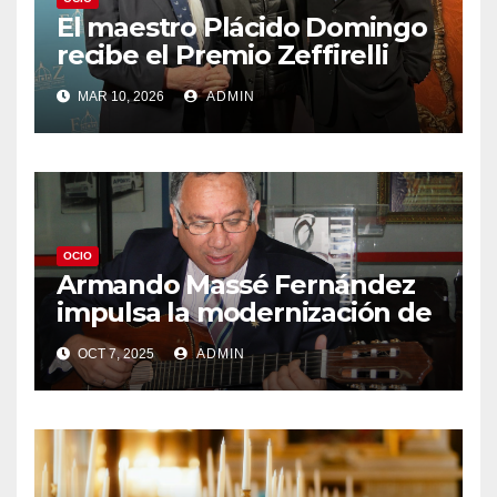
El maestro Plácido Domingo
recibe el Premio Zeffirelli
tras una notable tour en
MAR 10, 2026
ADMIN
febrero
OCIO
Armando Massé Fernández
impulsa la modernización de
Apdayc en beneficio de los
OCT 7, 2025
ADMIN
compositores