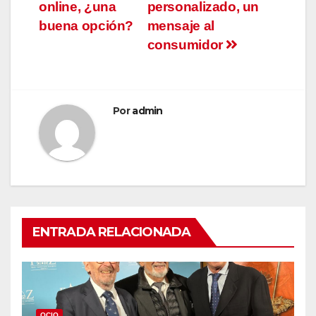
de
online, ¿una
personalizado, un
entradas
buena opción?
mensaje al
consumidor
Por
admin
ENTRADA RELACIONADA
OCIO