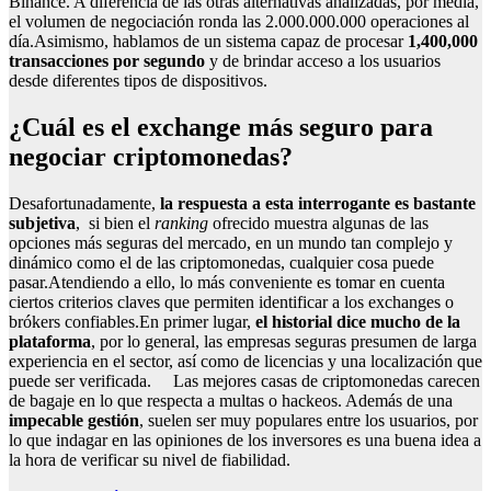
Binance. A diferencia de las otras alternativas analizadas, por media,
el volumen de negociación ronda las 2.000.000.000 operaciones al
día.Asimismo, hablamos de un sistema capaz de procesar
1,400,000
transacciones por segundo
y de brindar acceso a los usuarios
desde diferentes tipos de dispositivos.
¿Cuál es el exchange más seguro para
negociar criptomonedas?
Desafortunadamente,
la respuesta a esta interrogante es bastante
subjetiva
, si bien el
ranking
ofrecido muestra algunas de las
opciones más seguras del mercado, en un mundo tan complejo y
dinámico como el de las criptomonedas, cualquier cosa puede
pasar.Atendiendo a ello, lo más conveniente es tomar en cuenta
ciertos criterios claves que permiten identificar a los exchanges o
brókers confiables.En primer lugar,
el historial dice mucho de la
plataforma
, por lo general, las empresas seguras presumen de larga
experiencia en el sector, así como de licencias y una localización que
puede ser verificada.
Las mejores casas de criptomonedas carecen
de bagaje en lo que respecta a multas o hackeos. Además de una
impecable gestión
, suelen ser muy populares entre los usuarios, por
lo que indagar en las opiniones de los inversores es una buena idea a
la hora de verificar su nivel de fiabilidad.