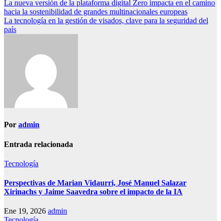
Navegación
La nueva versión de la plataforma digital Zero impacta en el camino
hacia la sostenibilidad de grandes multinacionales europeas
de
La tecnología en la gestión de visados, clave para la seguridad del
entradas
país
Por
admin
Entrada relacionada
Tecnología
Perspectivas de Marian Vidaurri, José Manuel Salazar
Xirinachs y Jaime Saavedra sobre el impacto de la IA
Ene 19, 2026
admin
Tecnología