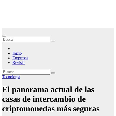
Saltar
Noticias Empresariales
al
contenido
El lugar donde encontrar las mejores noticias sobre las empresas
Inicio
Empresas
Revista
Tecnología
El panorama actual de las
casas de intercambio de
criptomonedas más seguras