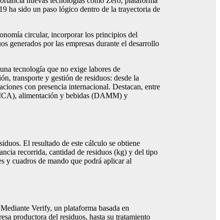
mportancia nuevas tecnologías como Zero, plataforma
9 ha sido un paso lógico dentro de la trayectoria de
omía circular, incorporar los principios del
os generados por las empresas durante el desarrollo
 una tecnología que no exige labores de
ón, transporte y gestión de residuos: desde la
ciones con presencia internacional. Destacan, entre
NICA), alimentación y bebidas (DAMM) y
iduos. El resultado de este cálculo se obtiene
ncia recorrida, cantidad de residuos (kg) y del tipo
mes y cuadros de mando que podrá aplicar al
. Mediante Verify, un plataforma basada en
resa productora del residuos, hasta su tratamiento