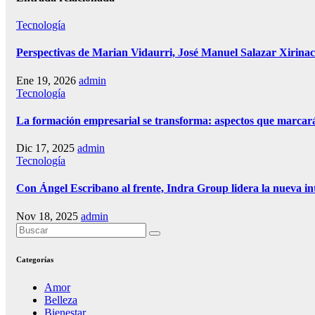
Tecnología
Perspectivas de Marian Vidaurri, José Manuel Salazar Xirinac
Ene 19, 2026
admin
Tecnología
La formación empresarial se transforma: aspectos que marcará
Dic 17, 2025
admin
Tecnología
Con Ángel Escribano al frente, Indra Group lidera la nueva int
Nov 18, 2025
admin
Categorías
Amor
Belleza
Bienestar