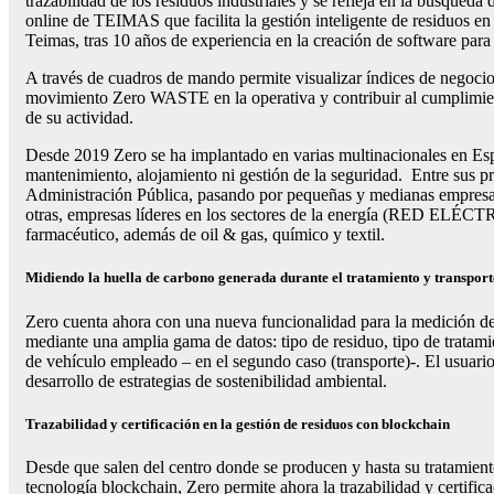
trazabilidad de los residuos industriales y se refleja en la búsqu
online de TEIMAS que facilita la gestión inteligente de residuos en
Teimas, tras 10 años de experiencia en la creación de software para
A través de cuadros de mando permite visualizar índices de negocio
movimiento Zero WASTE en la operativa y contribuir al cumplimiento
de su actividad.
Desde 2019 Zero se ha implantado en varias multinacionales en Espa
mantenimiento, alojamiento ni gestión de la seguridad. Entre sus pri
Administración Pública, pasando por pequeñas y medianas empresas 
otras, empresas líderes en los sectores de la energía (RED EL
farmacéutico, además de oil & gas, químico y textil.
Midiendo la huella de carbono generada durante el tratamiento y transport
Zero cuenta ahora con una nueva funcionalidad para la medición de l
mediante una amplia gama de datos: tipo de residuo, tipo de tratamie
de vehículo empleado – en el segundo caso (transporte)-. El usuario
desarrollo de estrategias de sostenibilidad ambiental.
Trazabilidad y certificación en la gestión de residuos con blockchain
Desde que salen del centro donde se producen y hasta su tratamiento
tecnología blockchain, Zero permite ahora la trazabilidad y certific