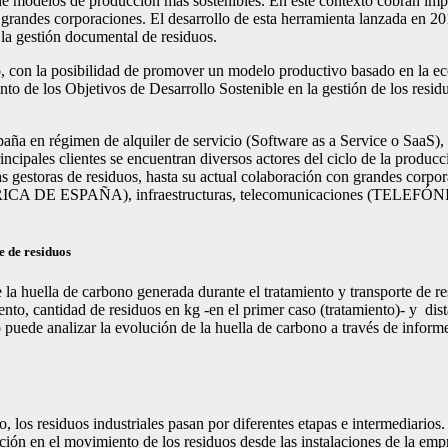
eda de modelos de producción más sostenibles. En este contexto cobran i
 grandes corporaciones. El desarrollo de esta herramienta lanzada en 201
 la gestión documental de residuos.
, con la posibilidad de promover un modelo productivo basado en la econ
 de los Objetivos de Desarrollo Sostenible en la gestión de los residu
ña en régimen de alquiler de servicio (Software as a Service o SaaS),
ncipales clientes se encuentran diversos actores del ciclo de la producci
gestoras de residuos, hasta su actual colaboración con grandes corpora
ÉCTRICA DE ESPAÑA), infraestructuras, telecomunicaciones (TELEFÓ
e de residuos
a huella de carbono generada durante el tratamiento y transporte de res
nto, cantidad de residuos en kg -en el primer caso (tratamiento)- y dista
 puede analizar la evolución de la huella de carbono a través de infor
, los residuos industriales pasan por diferentes etapas e intermediarios
ación en el movimiento de los residuos desde las instalaciones de la emp