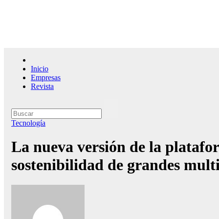
Saltar
al
contenido
El l
Inicio
Empresas
Revista
Tecnología
La nueva versión de la platafo
sostenibilidad de grandes mult