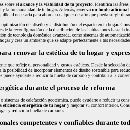
as sobre e
l alcance y la viabilidad de tu proyecto
. Identifica las área
dad y la funcionalidad de tu hogar. Además,
reserva un fondo adicional
nquilidad necesaria para abordar cualquier desafío que pueda surgir dura
a optimización del diseño y la distribución del espacio en tu hogar. Co
esde la reconfiguración de la distribución de las habitaciones hasta la 
ración de tecnología doméstica avanzada, como sistemas de automatizaci
hogar y crea un ambiente que se adapte perfectamente a tus necesidades
a renovar la estética de tu hogar y expresa
nte que refleje tu personalidad y gustos estéticos. Desde la selección de
a la posibilidad de incorporar elementos de diseño sostenible para redu
es puede ayudarte a reducir tu huella de carbono y contribuir a la cons
nergética durante el proceso de reforma
 o sistemas de calefacción geotérmica, puede ayudarte a reducir tu con
 eficiencia energética de tu hogar
y mejorar su confort interior. Cons
gar y reducir tu huella de carbono.
ionales competentes y confiables durante to