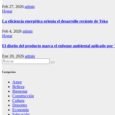
Feb 27, 2026
admin
Hogar
La eficiencia energética orienta el desarrollo reciente de Teka
Feb 4, 2026
admin
Hogar
El diseño del producto marca el enfoque ambiental aplicado por
Ene 20, 2026
admin
Categorías
Amor
Belleza
Bienestar
Construcción
Cultura
Deportes
Economía
Educación