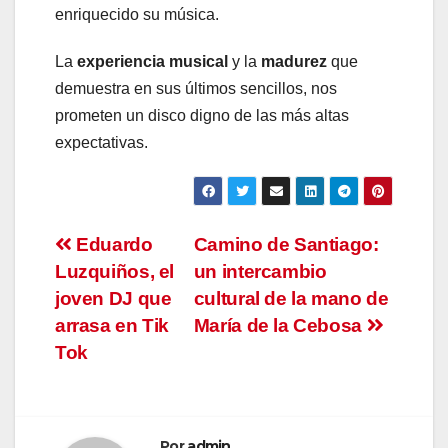
enriquecido su música.
La
experiencia musical
y la
madurez
que
demuestra en sus últimos sencillos, nos
prometen un disco digno de las más altas
expectativas.
Navegación
Eduardo
Camino de Santiago:
Luzquiños, el
un intercambio
de
joven DJ que
cultural de la mano de
entradas
arrasa en Tik
María de la Cebosa
Tok
Por
admin