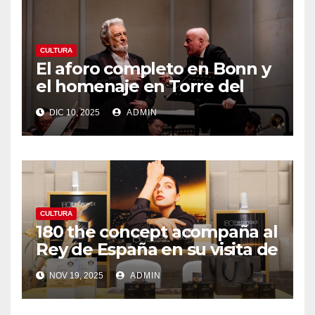
CULTURA
El aforo completo en Bonn y
el homenaje en Torre del
Lago confirman el fuerte
DIC 10, 2025
ADMIN
impulso de la actividad
europea de Plácido Domingo
durante noviembre
CULTURA
180 the concept acompaña al
Rey de España en su visita de
Estado a China, mostrando la
NOV 19, 2025
ADMIN
capacidad innovadora y la
proyección global de España