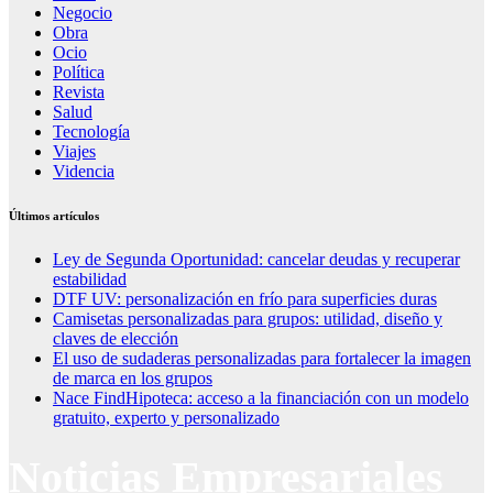
Negocio
Obra
Ocio
Política
Revista
Salud
Tecnología
Viajes
Videncia
Últimos artículos
Ley de Segunda Oportunidad: cancelar deudas y recuperar
estabilidad
DTF UV: personalización en frío para superficies duras
Camisetas personalizadas para grupos: utilidad, diseño y
claves de elección
El uso de sudaderas personalizadas para fortalecer la imagen
de marca en los grupos
Nace FindHipoteca: acceso a la financiación con un modelo
gratuito, experto y personalizado
Noticias Empresariales