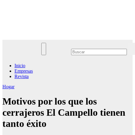
Saltar
al
Noticias Empresariales
contenido
El lugar donde encontrar las mejores noticias sobre las empresas
Inicio
Empresas
Revista
Hogar
Motivos por los que los
cerrajeros El Campello tienen
tanto éxito