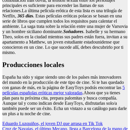
combinación más obvia, la tensión sexual entre los personajes
principales es suficiente para encender las llamas de sus
relaciones.La última película erótica de esta lista es una trilogía de
Netflix,
365 día
s
. Estas películas eróticas polacas se basan en una
serie de libros que cumplen todos los requisitos para calentar el
ambiente. La saga trata sobre la relación entre una mujer de Varsovia
y un hombre siciliano dominante.
Soñadores
. Isabelle y su hermano
Theo, solos en la ciudad mientras sus padres están fuera, invitan a su
apartamento a Matthew, un joven estudiante estadounidense que
conocieron en un cine. Lo que sucede allí, debes descubrirlo por ti
mismo.
Producciones locales
España ha sido y sigue siendo uno de los países más innovadores
del mundo en la producción de este tipo de cine. Si te has quedado
con ganas de más, en la página de EasyToys podrás encontrar las
5
películas españolas eróticas mejor valoradas
.Ahora que ya tienes
plan para tu próxima cita, prepara palomitas y busca compañía.
Aunque tal y como indican desde EasyToys, disfrutarlas solo/a
también puede ser un éxito. Echa un vistazo a su catálogo para darle
un plus a tu noche de cine.
Navegación
Eduardo Luzquiños, el joven DJ que arrasa en Tik Tok
Cruz de Navajas, el último Mecano, llega a Barcelona de la mano de