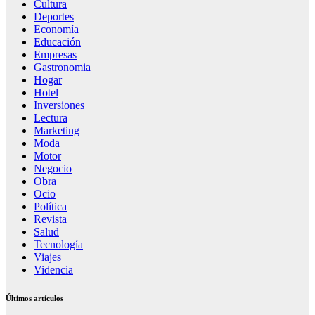
Cultura
Deportes
Economía
Educación
Empresas
Gastronomia
Hogar
Hotel
Inversiones
Lectura
Marketing
Moda
Motor
Negocio
Obra
Ocio
Política
Revista
Salud
Tecnología
Viajes
Videncia
Últimos artículos