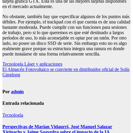
tarjeta gráfica GTX. Esta es una de las mejores tarjetas disponibles
en el mercado actualmente.
No obstante, también hay que especificar algunos de los puntos más
débiles. Por ejemplo, el trackpad con el que cuenta es de una calidad
bastante moderada. Puede cumplir con sus funciones para sesiones
de trabajo, pero si lo que queremos es que esté destinado a largos
períodos de uso, lo más aconsejable es optar por un ratón. Por otro
lado, no posee un disco SSD de serie. Sin embargo esto no es algo
realmente grave porque su estructura integra una ranura en donde
puede instalarse de una forma relativamente sencilla.
Navegación
Tecnología Láser y aplicaciones
El Almacén Fotovoltaico se convierte en distribuidor oficial de Solis
de
Ginglong
entradas
Por
admin
Entrada relacionada
Tecnología
Perspectivas de Marian Vidaurri, José Manuel Salazar
Xirinachs y Jaime Saavedra sobre el impacto de la IA