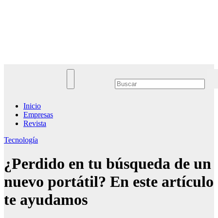
Saltar
al
Noticias Empresariales
contenido
El lugar donde encontrar las mejores noticias sobre las empresas
Inicio
Empresas
Revista
Tecnología
¿Perdido en tu búsqueda de un
nuevo portátil? En este artículo
te ayudamos