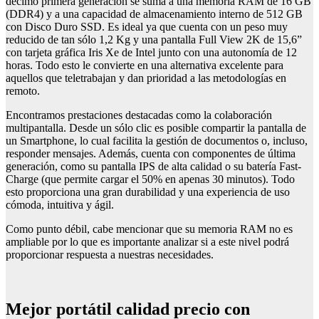
décimo primera generación se suma a una memoria RAM de 16 GB
(DDR4) y a una capacidad de almacenamiento interno de 512 GB
con Disco Duro SSD. Es ideal ya que cuenta con un peso muy
reducido de tan sólo 1,2 Kg y una pantalla Full View 2K de 15,6”
con tarjeta gráfica Iris Xe de Intel junto con una autonomía de 12
horas. Todo esto le convierte en una alternativa excelente para
aquellos que teletrabajan y dan prioridad a las metodologías en
remoto.
Encontramos prestaciones destacadas como la colaboración
multipantalla. Desde un sólo clic es posible compartir la pantalla de
un Smartphone, lo cual facilita la gestión de documentos o, incluso,
responder mensajes. Además, cuenta con componentes de última
generación, como su pantalla IPS de alta calidad o su batería Fast-
Charge (que permite cargar el 50% en apenas 30 minutos). Todo
esto proporciona una gran durabilidad y una experiencia de uso
cómoda, intuitiva y ágil.
Como punto débil, cabe mencionar que su memoria RAM no es
ampliable por lo que es importante analizar si a este nivel podrá
proporcionar respuesta a nuestras necesidades.
Mejor portátil calidad precio con