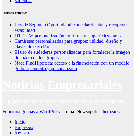
Videncia
Últimos artículos
Ley de Segunda Oportunidad: cancelar deudas y recuperar
estabilidad
DTF UV: personalización en frío para superficies duras
Camisetas personalizadas para grupos: utilidad, diseño y
claves de elección
El uso de sudaderas personalizadas para fortalecer la imagen
de marca en los grupos
Nace FindHipoteca: acceso a la financiación con un modelo
gratuito, experto y personalizado
Noticias Empresariales
El lugar donde encontrar las mejores noticias sobre las empresas
Funciona gracias a WordPress
|
Tema: Newsup de
Themeansar
Inicio
Empresas
Revista