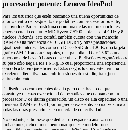
procesador potente: Lenovo IdeaPad
Para los usuarios que estén buscando una buena oportunidad de
ahorro dentro del segmento de portátiles con procesador potente,
Lenovo IdeaPad se posiciona como una de las mejores opciones a
tener en cuenta con un AMD Ryzen 7 5700 U de hasta 4 GHz y 8
núcleos. Además, este portátil también cuenta con una memoria
RAM de alta frecuencia de 16 GB DDR4 y otras prestaciones
igualmente interesantes como un Disco SSD de 512GB, una tarjeta
gráfica AMD Radeon Graphics, una pantalla HD de 15,6” o una
autonomía de hasta 9 horas consecutivas. El diseño es ergonómico y
su peso sólo llega a los 1,6 Kg, lo cual proporciona una experiencia
cómoda a la par que eficiente. Estos rasgos lo convierten en una
excelente alternativa para cubrir sesiones de estudio, trabajo o
entretenimiento.
El diseño, sus componentes de alta gama o el hecho de que
constituye un caso excepcional de portátiles que cuentan con un
procesador i7 de última generación, un disco de alta capacidad o una
memoria RAM de 16GB por un precio excelente, lo cual se suma a
todas las otras prestaciones en materia de conectividad.
No obstante, si hubiese que dedicar un espacio a analizar sus
limitaciones, deberíamos mencionar que este modelo no es
compatible con versiones anteriores a Windows 10, además su