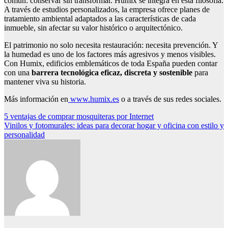
común: conservar sin transformar. Humix se integra en esta filosofía.
A través de estudios personalizados, la empresa ofrece planes de
tratamiento ambiental adaptados a las características de cada
inmueble, sin afectar su valor histórico o arquitectónico.
El patrimonio no solo necesita restauración: necesita prevención. Y
la humedad es uno de los factores más agresivos y menos visibles.
Con Humix, edificios emblemáticos de toda España pueden contar
con una
barrera tecnológica eficaz, discreta y sostenible
para
mantener viva su historia.
Más información en
www.humix.es
o a través de sus redes sociales.
Navegación
5 ventajas de comprar mosquiteras por Internet
Vinilos y fotomurales: ideas para decorar hogar y oficina con estilo y
de
personalidad
entradas