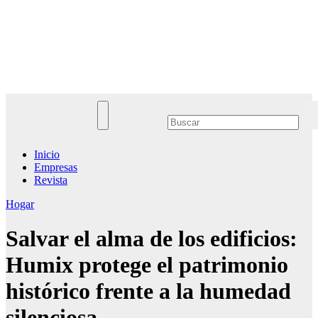
Saltar
al
Noticias Empresariales
contenido
El lugar donde encontrar las mejores noticias sobre las empresas
Inicio
Empresas
Revista
Hogar
Salvar el alma de los edificios:
Humix protege el patrimonio
histórico frente a la humedad
silenciosa