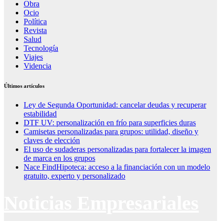
Obra
Ocio
Política
Revista
Salud
Tecnología
Viajes
Videncia
Últimos artículos
Ley de Segunda Oportunidad: cancelar deudas y recuperar
estabilidad
DTF UV: personalización en frío para superficies duras
Camisetas personalizadas para grupos: utilidad, diseño y
claves de elección
El uso de sudaderas personalizadas para fortalecer la imagen
de marca en los grupos
Nace FindHipoteca: acceso a la financiación con un modelo
gratuito, experto y personalizado
Noticias Empresariales