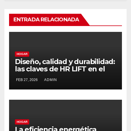
ENTRADA RELACIONADA
HOGAR
Diseño, calidad y durabilidad:
las claves de HR LIFT en el
segmento de salvaescaleras
FEB 27, 2026
ADMIN
de alta gama
HOGAR
La eficiencia energética