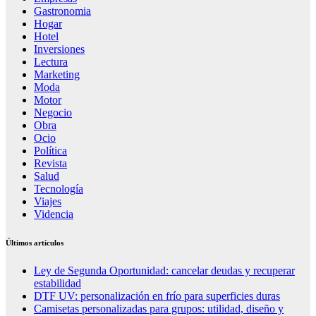
Gastronomia
Hogar
Hotel
Inversiones
Lectura
Marketing
Moda
Motor
Negocio
Obra
Ocio
Política
Revista
Salud
Tecnología
Viajes
Videncia
Últimos artículos
Ley de Segunda Oportunidad: cancelar deudas y recuperar
estabilidad
DTF UV: personalización en frío para superficies duras
Camisetas personalizadas para grupos: utilidad, diseño y