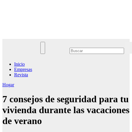
Saltar
al
Noticias Empresariales
contenido
El lugar donde encontrar las mejores noticias sobre las empresas
Inicio
Empresas
Revista
Hogar
7 consejos de seguridad para tu
vivienda durante las vacaciones
de verano