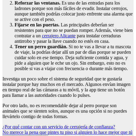
Reforzar las ventanas.
Es una de las entradas para los
ladrones porque son más fáciles de evadir. Instalar cerrojos,
aunque también podrías colocar justo enfrente una alarma que
se active con el peso.
Fijarse en las puertas.
Las principales deberían ser
resistentes para que no se puedan romper. Además, viene bien
contratar a un
cerrajero Alicante
para instalar cerraduras
antirrobo y pasar la llave cuando no estés en casa.
Tener un perro guardián.
Si no te vas a llevar a tu mascota
de viaje, la podrías dejar allí un par de días porque se pueden
cuidar solo en ese tiempo. Deja suficiente comida y agua, y
pide a alguien que le eche un ojo. Sin embargo, esto no es
posible si vas a viajar con frecuencia o durante más tiempo.
Investiga un poco sobre el sistema de seguridad que te gustaría
instalar porque hay muchos en el mercado. Algunos envían imagen
en tiempo real de las cámaras a tu móvil, y la app tiene un botón
para llamar a las autoridades cuando lo pulses.
Por otro lado, no es recomendable dejar al perro porque son
animales que se sienten solos, aunque es una opción si no puedes
llevártelo contigo de todas formas.
Navegación
¿Por qué contar con un servicio de cerrajería de confianza?
No merece la pena que pintes tu piso si alguien lo hace mejor que tú
de