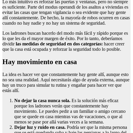
Lo más intuitivo es reforzar las puertas y ventanas, pero no siempre
es suficiente. Parte del modus operandi de los asaltos a viviendas es
evitar las casas que tengan vigilancia o sea evidente que hay gente
allí constantemente. De hecho, la mayoría de robos ocurren en casas
cuando no hay nadie y no hay un sistema de seguridad.
Los ladrones buscan hacerlo del modo más fácil y rápido porque es
lo que les da el mayor margen de éxito. Por lo tanto, deberíamos
dividir
las medidas de seguridad en dos categorías:
hacer creer
que la casa está ocupada y reforzar la seguridad todo lo posible.
Hay movimiento en casa
La idea es hacer ver que constantemente hay gente allí, aunque esto
no sea una realidad. Aquí necesitarás algo de ayuda externa, aunque
hay un truco para simular tu rutina y engañar para hacer ver que
estás allí.
No dejar la casa nunca sola.
Es la solución más eficaz
porque los ladrones verán que constantemente hay
movimiento. Le puedes pedir a un familiar o amigo cercano
que se quede en casa mientras vas de vacaciones, o que al
menos se pase por allá varias veces a la semana.
Dejar luz y ruido en casa.
Podría ser que la misma persona
que se está quedando suba y baje las persianas a lo largo del