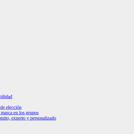
bilidad
 de elección
e marca en los grupos
tuito, experto y personalizado