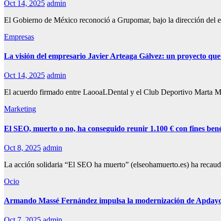
Oct 14, 2025
admin
El Gobierno de México reconoció a Grupomar, bajo la dirección del e
Empresas
La visión del empresario Javier Arteaga Gálvez: un proyecto qu
Oct 14, 2025
admin
El acuerdo firmado entre LaooaLDental y el Club Deportivo Marta Man
Marketing
El SEO, muerto o no, ha conseguido reunir 1.100 € con fines bené
Oct 8, 2025
admin
La acción solidaria “El SEO ha muerto” (elseohamuerto.es) ha recaud
Ocio
Armando Massé Fernández impulsa la modernización de Apdayc e
Oct 7, 2025
admin