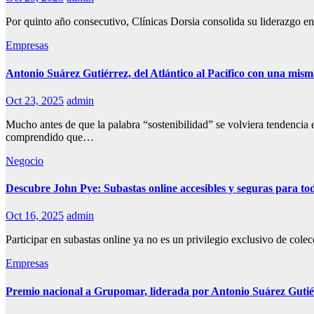
Por quinto año consecutivo, Clínicas Dorsia consolida su liderazgo e
Empresas
Antonio Suárez Gutiérrez, del Atlántico al Pacífico con una mism
Oct 23, 2025
admin
Mucho antes de que la palabra “sostenibilidad” se volviera tendencia
comprendido que…
Negocio
Descubre John Pye: Subastas online accesibles y seguras para t
Oct 16, 2025
admin
Participar en subastas online ya no es un privilegio exclusivo de col
Empresas
Premio nacional a Grupomar, liderada por Antonio Suárez Gutiér