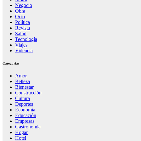
Negocio
Obra
Ocio
Política
Revista
Salud
Tecnología
Viajes
Videncia
Categorías
Amor
Belleza
Bienestar
Construcción
Cultura
Deportes
Economía
Educación
Empresas
Gastronomia
Hogar
Hotel