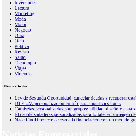
Inversiones
Lectura
Marketing
Moda
Motor
Negocio
Obra
Ocio
Política
Revista
Salud
Tecnología
Viajes
Videncia
Últimos artículos
Ley de Segunda Oportunidad: cancelar deudas y recuperar esta
DTF UV: personalización en frío para superficies duras
Camisetas personalizadas para grupos: utilidad, diseño y claves
El uso de sudaderas personalizadas para fortalecer la imagen d
Nace FindHipoteca: acceso a la financiación con un modelo gra
Noticias Empresariales