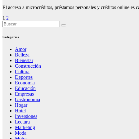
El acceso a microcréditos, préstamos personales y créditos online es 
Paginación
1
2
de
entradas
Categorías
Amor
Belleza
Bienestar
Construcción
Cultura
Deportes
Economía
Educación
Empresas
Gastronomia
Hogar
Hotel
Inversiones
Lectura
Marketing
Moda
Motor