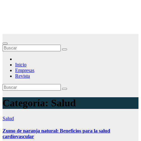
Saltar
Noticias Empresariales
al
contenido
El lugar donde encontrar las mejores noticias sobre las empresas
Inicio
Empresas
Revista
Categoría:
Salud
Salud
Zumo de naranja natural: Beneficios para la salud
cardiovascular