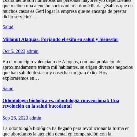
Diariamente son numerosas las personas mayores y/o dependientes
que reciben una atención sociosanitaria domiciliaria. ¿Sabías que en
muchos casos es GerHogar la empresa que se encarga de prestar
dicho servicio?…
Salud
Millanut Alaquàs: Forjando el éxito en salud y bienestar
Oct 5, 2023
admin
En el municipio valenciano de Alaquàs, con una población de
aproximadamente treinta mil habitantes, se erigen diversos negocios
que han sabido destacar y cosechar un gran éxito. Hoy,
exploraremos en…
Salud
Odontología biológica vs. odontología convencional: Una
revolución en la salud bucodental
Sep 26, 2023
admin
La odontología biológica ha llegado para revolucionar la forma en
que abordamos la atención dental en comparación con la